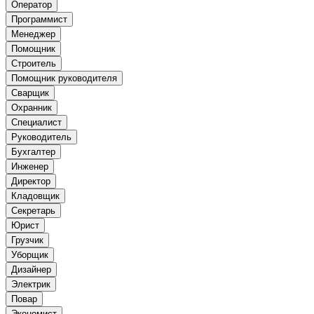
Оператор
Программист
Менеджер
Помощник
Строитель
Помощник руководителя
Сварщик
Охранник
Специалист
Руководитель
Бухгалтер
Инженер
Директор
Кладовщик
Секретарь
Юрист
Грузчик
Уборщик
Дизайнер
Электрик
Повар
Экономист