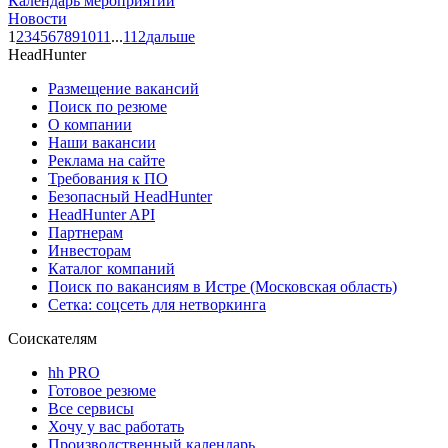
Календарь мероприятий
Новости
1
2
3
4
5
6
7
8
9
10
11
...
112
дальше
HeadHunter
Размещение вакансий
Поиск по резюме
О компании
Наши вакансии
Реклама на сайте
Требования к ПО
Безопасный HeadHunter
HeadHunter API
Партнерам
Инвесторам
Каталог компаний
Поиск по вакансиям в Истре (Московская область)
Сетка: соцсеть для нетворкинга
Соискателям
hh PRO
Готовое резюме
Все сервисы
Хочу у вас работать
Производственный календарь