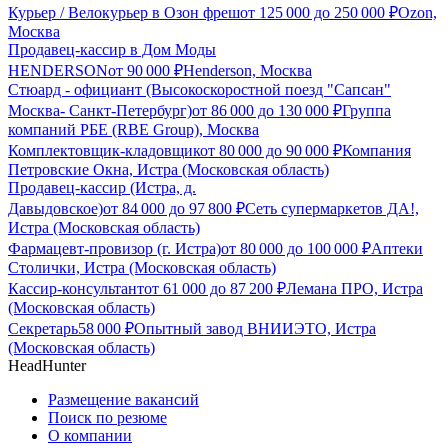
Курьер / Велокурьер в Озон фреш
от
125 000
до
250 000
₽
Ozon,
Москва
Продавец-кассир в Дом Моды
HENDERSON
от
90 000
₽
Henderson, Москва
Стюард - официант (Высокоскоростной поезд "Сапсан"
Москва- Санкт-Петербург)
от
86 000
до
130 000
₽
Группа
компаний РБЕ (RBE Group), Москва
Комплектовщик-кладовщик
от
80 000
до
90 000
₽
Компания
Петровские Окна, Истра (Московская область)
Продавец-кассир (Истра, д.
Давыдовское)
от
84 000
до
97 800
₽
Сеть супермаркетов ДА!,
Истра (Московская область)
Фармацевт-провизор (г. Истра)
от
80 000
до
100 000
₽
Аптеки
Столички, Истра (Московская область)
Кассир-консультант
от
61 000
до
87 200
₽
Лемана ПРО, Истра
(Московская область)
Секретарь
58 000
₽
Опытный завод ВНИИЭТО, Истра
(Московская область)
HeadHunter
Размещение вакансий
Поиск по резюме
О компании