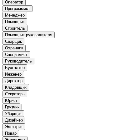
Оператор
Программист
Менеджер
Помощник
Строитель
Помощник руководителя
Сварщик
Охранник
Специалист
Руководитель
Бухгалтер
Инженер
Директор
Кладовщик
Секретарь
Юрист
Грузчик
Уборщик
Дизайнер
Электрик
Повар
Экономист